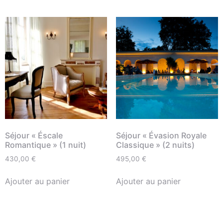
Séjour « Éscale
Séjour « Évasion Royale
Romantique » (1 nuit)
Classique » (2 nuits)
430,00
€
495,00
€
Ajouter au panier
Ajouter au panier