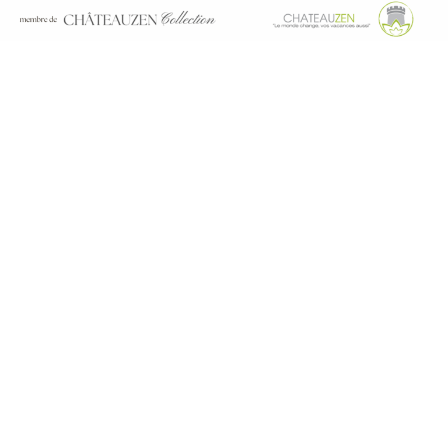
AU COEUR DES CÉVENNES
Le Domaine
Le Château de Potelières, situé dans le village éponyme
du Gard, possède une histoire riche remontant au XIVᵉ