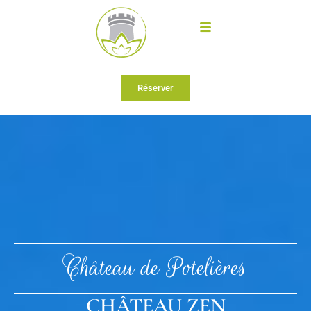
Réserver
Château de Potelières
CHÂTEAU ZEN