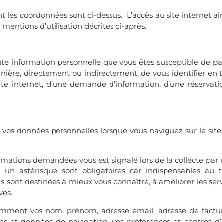
nt les coordonnées sont ci-dessus. L’accès au site internet ains
mentions d’utilisation décrites ci-après.
ute information personnelle que vous êtes susceptible de par
rnière, directement ou indirectement, de vous identifier en
site internet, d’une demande d’information, d’une réserva
os données personnelles lorsque vous naviguez sur le site
ormations demandées vous est signalé lors de la collecte par u
un astérisque sont obligatoires car indispensables au 
 sont destinées à mieux vous connaître, à améliorer les serv
ves.
notamment vos nom, prénom, adresse email, adresse de fact
ns et données de navigation, vos préférences et centres d